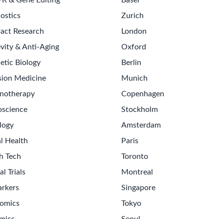
t ainsi que les mesures d’efficacité et d’impact pour les activités
si qu’aux exigences réglementaires
cal Software
Clinical Research
Regulatory Knowledge (FDA, EMA)
chnology. Join innovative companies transforming
Explor
cutting-edge tech.