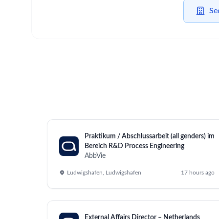
Home
/
Jobs at AbbVie
/
Chef de Produits Senior - Marke
Boulogne-Billancourt, Boulogne-Billancourt
Job Description
AbbVie France recrute un.e Chef de Produit senior
Chef de Produit Marketing Sénior, vous contribuerez
Marketing.
À ce titre, vos principales missions seront
:
Vous travaillerez au sein de l’équipe marketing étr
Vous serez un référent de l'équipe marketing e