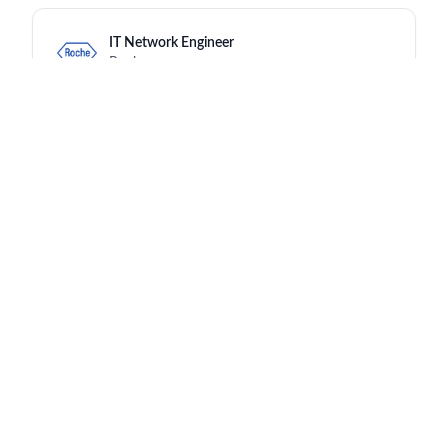
IT Network Engineer
Roche
Madrid
16 hours ago
Praktikum bei Basel Drug Substance SHE
(Safety, Health and Environment)
Roche
Basel
16 hours ago
Senior DMPK-PD Project Leader
Roche
Basel
16 hours ago