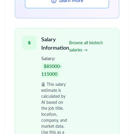
Learn More
Salary
Browse all biotech
Information
salaries →
Salary:
$85000-
115000
🤖 This salary
estimate is
calculated by
AI based on
the job title,
location,
company, and
market data.
Use this as a