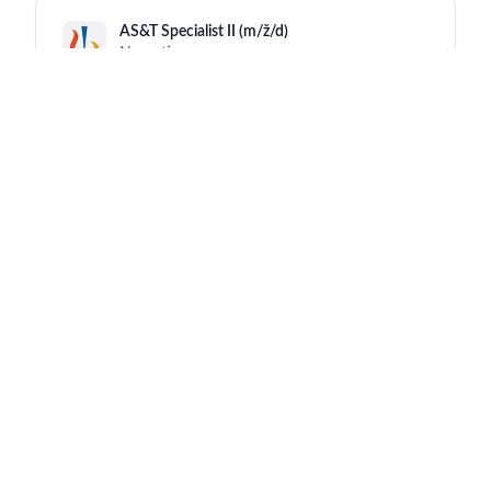
AS&T Specialist II (m/ž/d)
Novartis
Mengeš
18 hours ago
Strateški vodja ključnih strank / Strategic
Account Manager
Novartis
Ljubljana
18 hours ago
Global Program Safety Lead - CRM
Novartis
Barcelona Gran Vía
18 hours ago