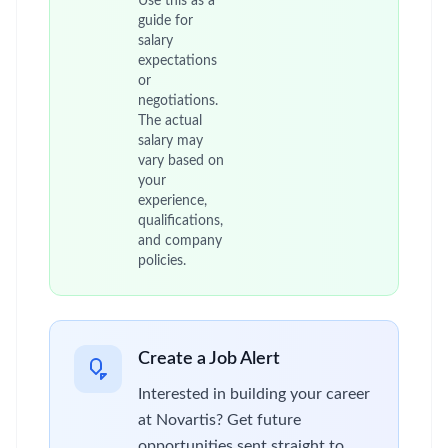
Use this as a
guide for
salary
expectations
or
negotiations.
The actual
salary may
vary based on
your
experience,
qualifications,
and company
policies.
Create a Job Alert
Interested in building your career
at Novartis? Get future
opportunities sent straight to