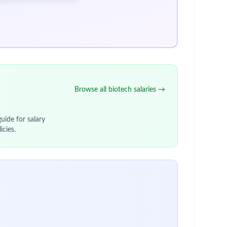
s usages et données
d’expérience utilisateur
utions