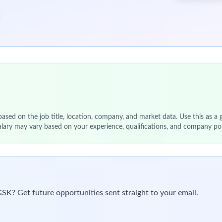
tion digitale et à l’adoption des outils
turées et actions concrètes
 (intranet, newsletters, plateformes collaboratives) sur base de
ollaboration avec les équipes métiers et IT
 aux besoins utilisateurs (contenus, parcours, outils)
agnement (guides, FAQ, supports de formation) dans une logique 
ment, adoption, usage)
des insights exploitables
 pour améliorer l’efficacité des initiatives
munication, IT, métiers, management) pour aligner besoins et sol