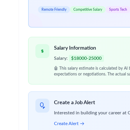
Analyse & optimisation des dispositifs digitaux
Analyser les besoins métiers liés à la communica
Traduire ces besoins en recommandations struc
Contribuer à l’optimisation des canaux internes
Support aux projets de transformation digitale
Participer à des projets de transformation en c
Contribuer à la définition de solutions adaptées
Structurer et formaliser les supports d’accomp
Data analyse & pilotage de la performance
Définir, suivre et interpréter des KPIs (engage
Analyser les données utilisateurs et identifier 
Formuler des recommandations basées sur la data
Gestion des parties prenantes
Collaborer avec différents interlocuteurs (com