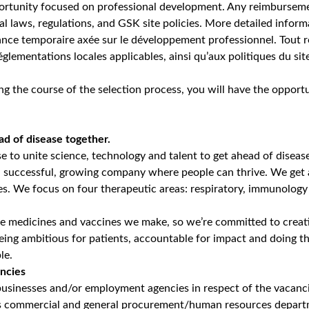
yst - Transformation Digitale & Data, Belgique – 2026
Unlock Premi
iews
b8
 alternance de GSK : Aidez-nous à devancer la
r en alternance en Business Analyst
dans un établissement d’en
.