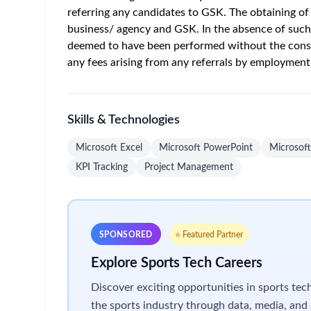
Autres qualifications
:
Bonne maîtrise des outils Microsoft (Excel, P
Excellentes compétences en communication écr
Connaissances solides en communication digita
Esprit analytique, sens de l’organisation et ca
Intérêt marqué pour les environnements digita
Début souhaité
: Octobre / Novembre 2026
Requis :
Le stage doit être obligatoire et effectué 
l’université. Vous suivez actuellement une format
Date limite de candidature
: Nous fermerons cette
pour que votre candidature soit prise en considéra
Vous souhaitez prendre une longueur 
personnes ? Posez votre candidatur
Quelles seront vos responsabilités ?