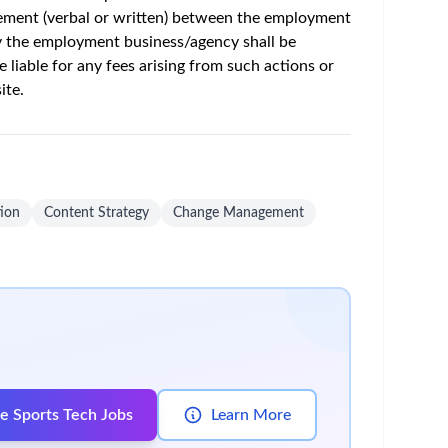
e signée par trois parties : GSK, l’étudiant et
atures. Veuillez donc postuler dès que possible
méliorer la santé de milliards de
dès aujourd'hui !