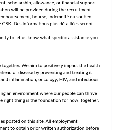
um - Save Jobs, Set Alerts & Get Early Access
 maladie ensemble.
seignement belge.