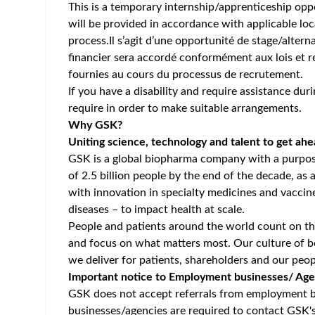
Home
/
Jobs at GSK
/
Stage en alternance : Business Anal
Belgium-Wavre
Posted 2 months ago
49 v
Job Description
https://www.youtube.com/watch?v=n6euQqD5b
Rejoignez le programme de stage en
Formation requise
: Vous êtes étudiant(e) en
Maste
Langue
: Vous parlez Français et maîtrisez l’Anglais