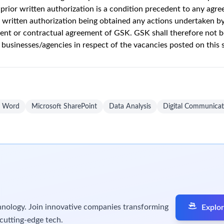
owerPoint, Word, SharePoint)
ite et orale (FR & EN)
le, stratégie de contenus et gestion du changement
pacité à gérer plusieurs projets simultanément
ux, réglementés et l’industrie pharmaceutique
dans le cadre d’un cursus scolaire. La convention de stage doit êtr
ion en alternance dans un établissement d’enseignement belge.
 offre de stage lorsque nous aurons reçu suffisamment de candid
tion.
d'avance dans votre carrière et contribuer à a
e au programme de stage en alternance de GSK 