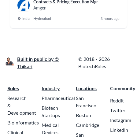
Contracts & Pricing Execution Mgr
Amgen
India - Hyderabad
3 hours ago
Built in public by ©
© 2018 - 2026
Thikari
BiotechRoles
Roles
Industry
Locations
Community
Research
Pharmaceutical
San
Reddit
&
Francisco
Biotech
Twitter
Development
Startups
Boston
Instagram
Bioinformatics
Medical
Cambridge
LinkedIn
Clinical
Devices
San