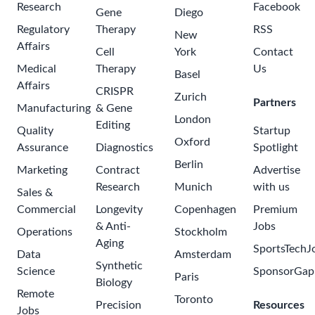
Research
Facebook
Gene
Diego
Regulatory
Therapy
RSS
New
Affairs
Cell
York
Contact
Medical
Therapy
Us
Basel
Affairs
CRISPR
Zurich
Partners
Manufacturing
& Gene
London
Editing
Quality
Startup
Oxford
Assurance
Diagnostics
Spotlight
Berlin
Marketing
Contract
Advertise
Research
Munich
with us
Sales &
Commercial
Longevity
Copenhagen
Premium
& Anti-
Jobs
Operations
Stockholm
Aging
SportsTechJ
Data
Amsterdam
Synthetic
Science
SponsorGap
Paris
Biology
Remote
Toronto
Precision
Resources
Jobs