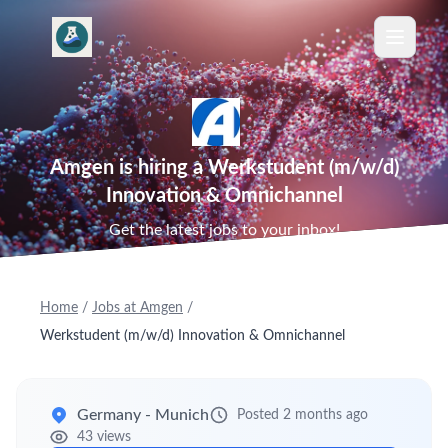
Amgen is hiring a Werkstudent (m/w/d)
Innovation & Omnichannel
Get the latest jobs to your inbox!
Home
/
Jobs at Amgen
/
Werkstudent (m/w/d) Innovation & Omnichannel
Germany - Munich
Posted 2 months ago
43 views